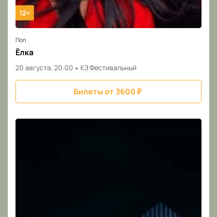
12+
Поп
Ёлка
20 августа, 20:00
КЗ Фестивальный
Билеты от
3600
₽