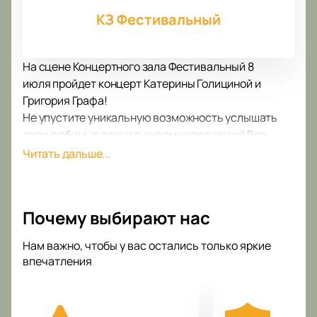
КЗ Фестивальный
На сцене Концертного зала Фестивальный 8
июля пройдет концерт Катерины Голициной и
Григория Графа!
Не упустите уникальную возможность услышать
свои любимые песни в живом исполнении! Все
концерты Катерины Голициной и Григория Графа –
Читать дальше...
это всегда феерия звука, света, настоящий драйв и
невероятные эмоции!
В рамках концертной программы прозвучат как
Почему выбирают нас
хорошо известные поклонникам творчества
Катерины Голициной и Григория Графа хиты, так и
Нам важно, чтобы у вас остались только яркие
самые свежие композиции, написанные совсем
впечатления
недавно. Концерт пройдет в поддержку недавнего
альбома.
Выступление Катерины Голициной и Григория