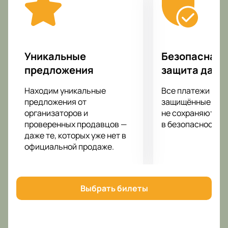
Графа – это всегда море позитива, драйва, самых
ярких эмоций, которые только может подарить
подобное шоу. Вас ожидает яркое шоу, мегатонны
качественного звука, а также световые и лазерные
эффекты. Благодаря экранам на сцене вы увидите
Уникальные
Безопасная 
выступление Катерины Голициной и Григория Графа
предложения
защита данн
из любой точки Концертного зала Фестивальный,
несмотря на то, на каком расстоянии от сцены вы
Находим уникальные
Все платежи про
находитесь.
предложения от
защищённые шлю
Большие экраны за сценой помогут рассмотреть
организаторов и
не сохраняются 
проверенных продавцов —
в безопасности.
все происходящее на ней в мельчайших
даже те, которых уже нет в
подробностях.
официальной продаже.
Выбрать билеты