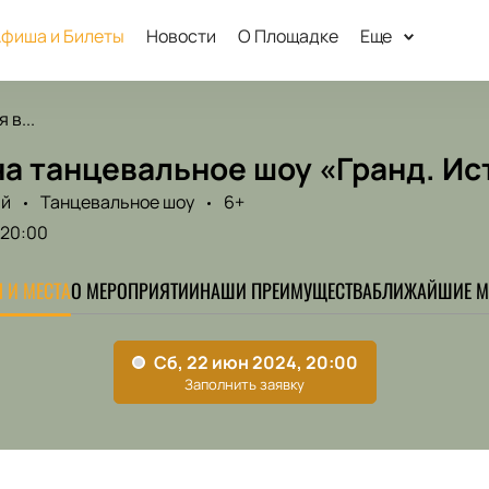
фиша и Билеты
Новости
О Площадке
Еще
 в...
а танцевальное шоу «Гранд. Ис
ый
Танцевальное шоу
6+
20:00
 И МЕСТА
О МЕРОПРИЯТИИ
НАШИ ПРЕИМУЩЕСТВА
БЛИЖАЙШИЕ М