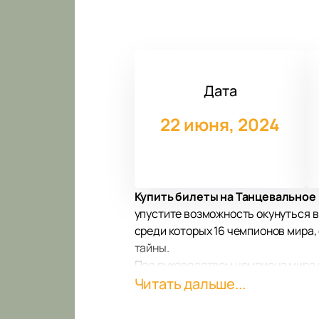
Дата
22 июня, 2024
Купить билеты на Танцевальное 
упустите возможность окунуться в
среди которых 16 чемпионов мира,
тайны.
Под руководством чемпиона мира п
посторонних глаз. А мировые хиты
Читать дальше...
и огня.
Артисты, включая виолончелиста 