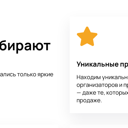
вокалом. А шикарные костюмы, созданные чемпионкой мира
рации от художника-постановщика Дмитрия Мучника добавя
видетелем этой завораживающей премьеры! Купите билеты н
л Фестивальный прямо сейчас на нашем сайте. У нас вы може
ыбирают
Уникальные п
тались только яркие
Находим уникальн
организаторов и 
— даже те, которы
продаже.