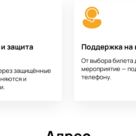
 и защита
Поддержка на 
От выбора билета 
мероприятие — под
через защищённые
телефону.
аняются и
и.
Адрес