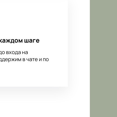
каждом шаге
до входа на
держим в чате и по