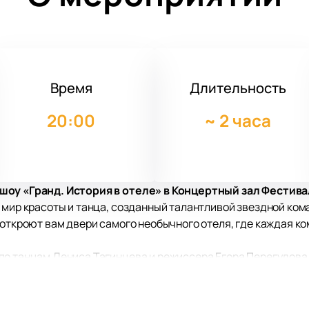
Время
Длительность
20:00
~
2 часа
шоу «Гранд. История в отеле» в Концертный зал Фестив
 мир красоты и танца, созданный талантливой звездной ком
 откроют вам двери самого необычного отеля, где каждая ко
о танцам Дениса Тагинцева и режиссера Егора Перегудова, 
 от ABBA и Рики Мартина до «Охотников за привидениями» и
Георгия Юфу, группу ROFANO, пианиста Станислава Яшвили 