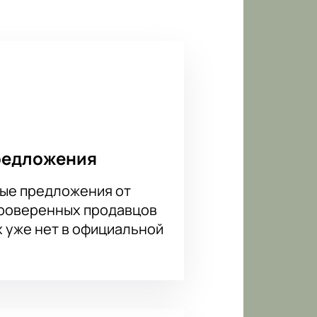
 по латиноамериканским танцам
т шоу дополнительный эффект
а Танцевальное шоу «Гранд.
те быть уверены в удобстве и
редложения
ые предложения от
проверенных продавцов
х уже нет в официальной