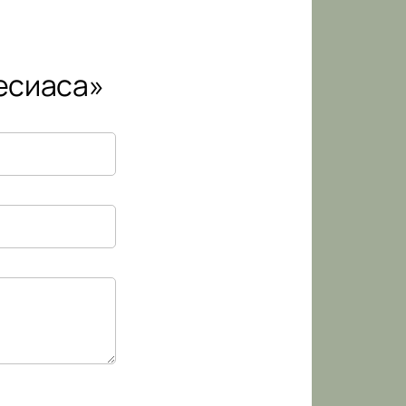
есиаса»