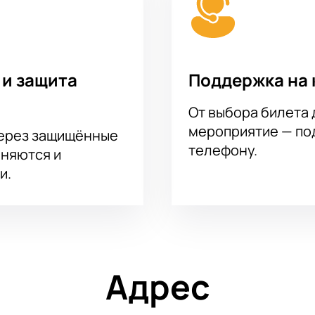
 и защита
Поддержка на 
От выбора билета 
мероприятие — под
через защищённые
телефону.
аняются и
и.
Адрес