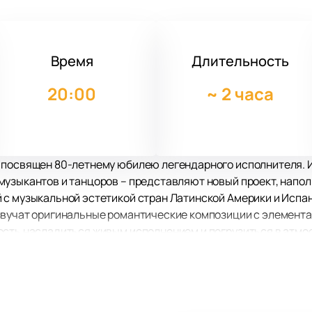
Время
Длительность
20:00
~
2 часа
посвящен 80-летнему юбилею легендарного исполнителя. Ил
музыкантов и танцоров – представляют новый проект, напо
 с музыкальной эстетикой стран Латинской Америки и Испан
звучат оригинальные романтические композиции с элемента
ость насладиться живым исполнением и погрузиться в атмос
 творчества Хулио Иглесиаса ждет настоящий сюрприз – ис
e», «Abrazame», «Echame a mi la culpa» и многих других. Муз
, латиноамериканских танцев и танго, все они являются 