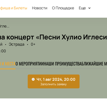
фиша и Билеты
Новости
О Площадке
Еще
гле...
на концерт «Песни Хулио Иглес
ый
Эстрада
0+
:00
 И МЕСТА
О МЕРОПРИЯТИИ
НАШИ ПРЕИМУЩЕСТВА
БЛИЖАЙШИЕ М