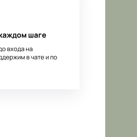
каждом шаге
до входа на
держим в чате и по