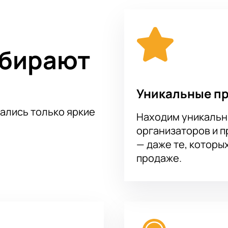
ни Хулио Иглесиаса»
в КЗ Фестивальный можно легко и безо
незабываемого события.
ыбирают
Уникальные п
тались только яркие
Находим уникальн
организаторов и 
— даже те, которы
продаже.