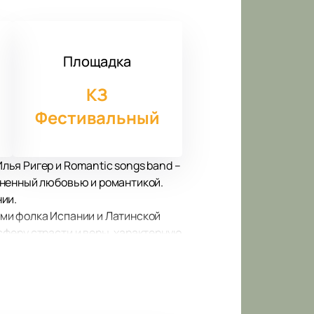
Площадка
КЗ
Фестивальный
ья Ригер и Romantic songs band –
лненный любовью и романтикой.
ии.
ми фолка Испании и Латинской
феру страсти и веры, характерную
полнение его главных мировых
ыкальная программа дополнена
финалистами международных