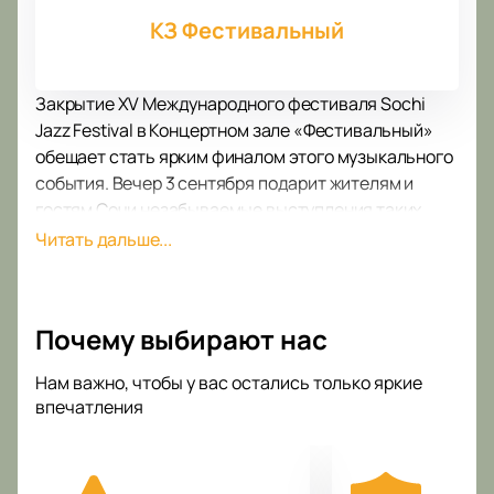
КЗ Фестивальный
Закрытие XV Международного фестиваля Sochi
Jazz Festival в Концертном зале «Фестивальный»
обещает стать ярким финалом этого музыкального
события. Вечер 3 сентября подарит жителям и
гостям Сочи незабываемые выступления таких
известных артистов, как Игорь Бутман, Fantine,
Читать дальше...
Московский джазовый оркестр, QUEENtet Сергея
Мазаева и Дмитрий Маликов с программой
Pianomaniя Jazz.
Почему выбирают нас
Московский джазовый оркестр под управлением
Народного артиста России Игоря Бутмана за 25 лет
Нам важно, чтобы у вас остались только яркие
своего существования стал одним из ведущих
впечатления
оркестров мира. Его выступления на главных
джазовых площадках планеты, включая «All-Star
Global Concert» Международного Дня Джаза,