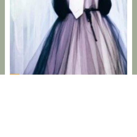
3+
Детский спектакль
Принцесса на горошине
26 сентября, 12:00
КЗ Фестивальный
Билеты от
2200
₽