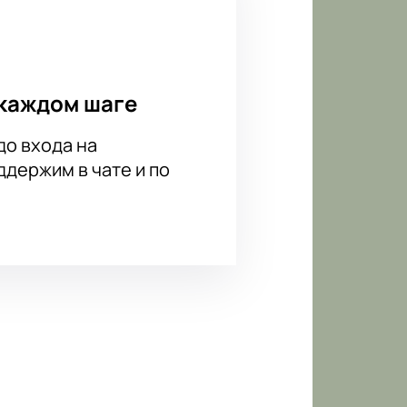
каждом шаге
до входа на
держим в чате и по