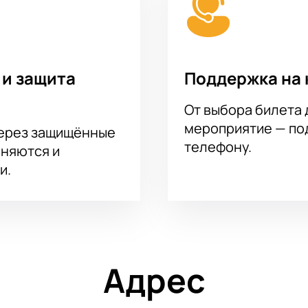
 и защита
Поддержка на 
От выбора билета 
мероприятие — под
через защищённые
телефону.
аняются и
и.
Адрес