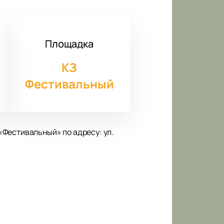
Площадка
КЗ
Фестивальный
Фестивальный» по адресу: ул.
шателей своим особенным голосом
любимыми у многих. Гостей ждет