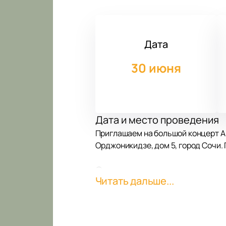
Дата
30 июня
Дата и место проведения
Приглашаем на большой концерт А
Орджоникидзе, дом 5, город Сочи.
О концерте
Читать дальше...
Аркадий Думикян впервые выступи
и талантом. В этот вечер прозвуча
живой звук и яркое шоу, чтобы ка