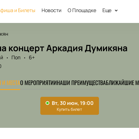
фиша и Билеты
Новости
О Площадке
Еще
кян
на концерт Аркадия Думикяна
ый
Поп
6+
0
 И МЕСТА
О МЕРОПРИЯТИИ
НАШИ ПРЕИМУЩЕСТВА
БЛИЖАЙШИЕ М